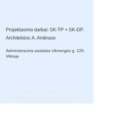
Projektavimo darbai: SK-TP + SK-DP.
Architekūra: A. Ambraso
Administracinis pastatas Ukmergės g. 120,
Vilniuje
UAB Konstrukcijos Lt
Žirmūnų g. 67A-64, LT-09112 Vilnius
Tel./faks.: (5) 272-78-80
El paštas:
info@konstrukcijos.lt
Įregistruota: