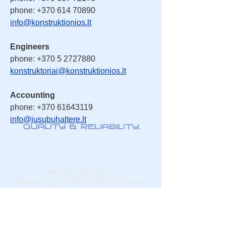
phone: +370 614 70890
info@konstruktionios.lt
Engineers
phone: +370 5 2727880
konstruktoriai@konstruktionios.lt
Accounting
phone: +370 61643119
info@jusubuhaltere.lt
UAB Konstrukcijos Lt
Žirmūnų g. 67A-64, LT-09112 Vilnius
Tel./faks.: (5) 272-78-80
El paštas:
info@konstrukcijos.lt