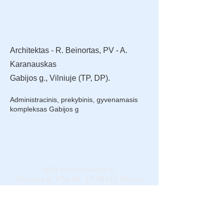
Architektas - R. Beinortas, PV - A.
Karanauskas
Gabijos g., Vilniuje (TP, DP).
Administracinis, prekybinis, gyvenamasis
kompleksas Gabijos g
UAB Konstrukcijos Lt
Žirmūnų g. 67A-64, LT-09112 Vilnius
Tel./faks.: (5) 272-78-80
El paštas:
info@konstrukcijos.lt